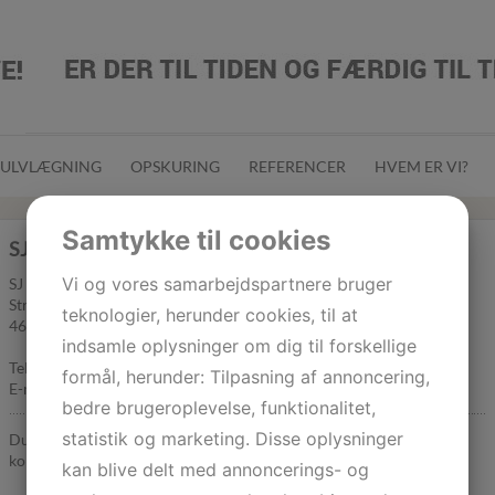
ULVLÆGNING
OPSKURING
REFERENCER
HVEM ER VI?
Samtykke til cookies
SJ GULVSERVICE APS
Vi og vores samarbejdspartnere bruger
SJ Gulvservice ApS
Strandvejen 54
teknologier, herunder cookies, til at
4654 Faxe Ladeplads
indsamle oplysninger om dig til forskellige
Telefonnr.: 40 30 75 34
formål, herunder: Tilpasning af annoncering,
E-mail:
sjgulvservice@sjgulvservice.dk
bedre brugeroplevelse, funktionalitet,
statistik og marketing. Disse oplysninger
Du er altid velkommen til at kontakte os enten på telefonen eller via
kontaktformularen til højre.
kan blive delt med annoncerings- og