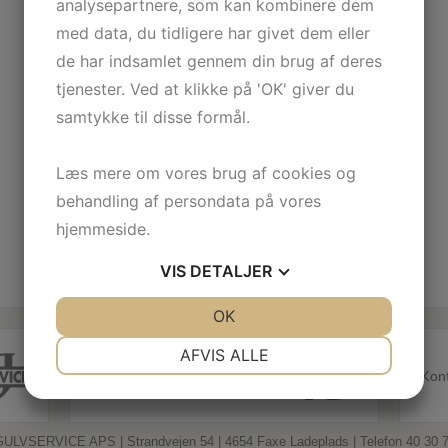
analysepartnere, som kan kombinere dem
med data, du tidligere har givet dem eller
de har indsamlet gennem din brug af deres
tjenester. Ved at klikke på 'OK' giver du
samtykke til disse formål.
Læs mere om vores brug af cookies og
behandling af persondata på vores
hjemmeside.
VIS
DETALJER
JA
NEJ
OK
JA
NEJ
NØDVENDIGE
PRÆFERENCER
AFVIS ALLE
Udtalelser & Referencer
Kont
JA
NEJ
JA
NEJ
MARKETING
STATISTIK
ULVSERVICE APS | Strandvejen 54 | 4654 Faxe Ladeplads | Telefon 40 30 