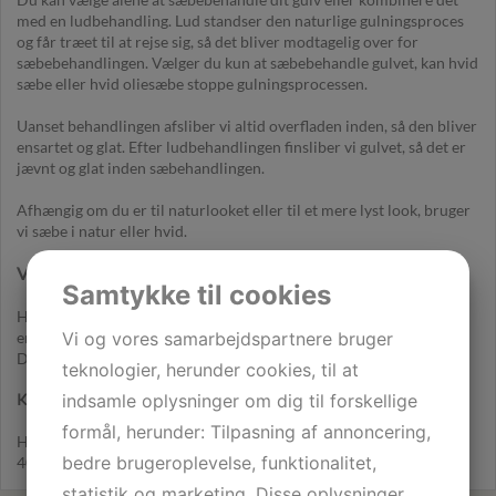
med en ludbehandling. Lud standser den naturlige gulningsproces
og får træet til at rejse sig, så det bliver modtagelig over for
sæbebehandlingen. Vælger du kun at sæbebehandle gulvet, kan hvid
sæbe eller hvid oliesæbe stoppe gulningsprocessen.
Uanset behandlingen afsliber vi altid overfladen inden, så den bliver
ensartet og glat. Efter ludbehandlingen finsliber vi gulvet, så det er
jævnt og glat inden sæbehandlingen.
Afhængig om du er til naturlooket eller til et mere lyst look, bruger
vi sæbe i natur eller hvid.
Vi bruger Dinesens produkter
Samtykke til cookies
Hvis du har Dinesens gulve, så bruger vi
Dinesens produkter
, som
Vi og vores samarbejdspartnere bruger
er nåletræslud eller løvtræslud. Efter en mellemslibning giver vi
Dinensens gulvet sæbe.
teknologier, herunder cookies, til at
indsamle oplysninger om dig til forskellige
Kontakt os i dag for et uforpligtende tilbud på sæbebehandling
formål, herunder: Tilpasning af annoncering,
Her får du markedets bedste service og produkt – ring i dag på
bedre brugeroplevelse, funktionalitet,
40 30 75 34. Vi står klar til at modtage dit opkald.
statistik og marketing. Disse oplysninger