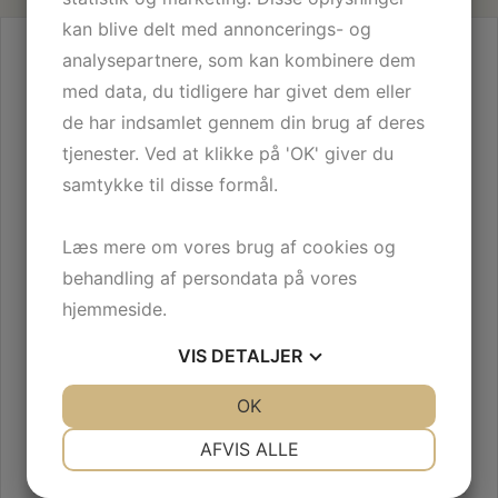
kan blive delt med annoncerings- og
KONTAKT OS
analysepartnere, som kan kombinere dem
Du er altid velkommen til at kontakte SJ Gulvservice på telefon
med data, du tidligere har givet dem eller
40 30 75 34
de har indsamlet gennem din brug af deres
tjenester. Ved at klikke på 'OK' giver du
Gulvbehandling
samtykke til disse formål.
Gulvlægning
Læs mere om vores brug af cookies og
behandling af persondata på vores
Vedligeholdelse
hjemmeside.
VIS
DETALJER
*
JA
NEJ
OK
JA
NEJ
NØDVENDIGE
PRÆFERENCER
AFVIS ALLE
JA
NEJ
JA
NEJ