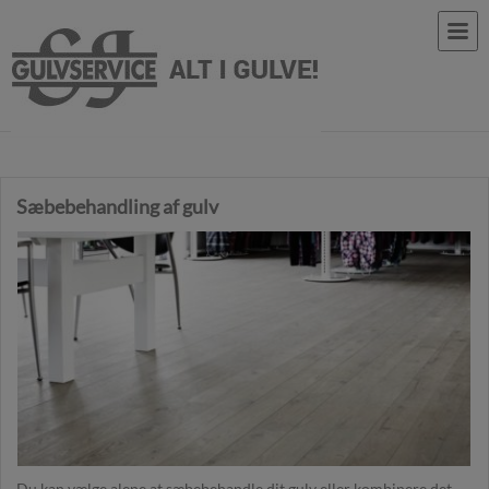
Sæbebehandling af gulv
Du kan vælge alene at sæbebehandle dit gulv eller kombinere det